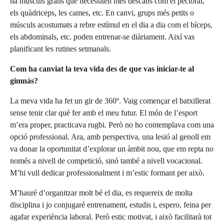
ha músculs grans que necessiten més descans com el pectoral,
els quàdriceps, les cames, etc. En canvi, grups més petits o
músculs acostumats a rebre estímul en el dia a dia com el bíceps,
els abdominals, etc. poden entrenar-se diàriament. Així vas
planificant les rutines setmanals.
Com ha canviat la teva vida des de que vas iniciar-te al
gimnàs?
La meva vida ha fet un gir de 360º. Vaig començar el batxillerat
sense tenir clar què fer amb el meu futur. El món de l’esport
m’era proper, practicava rugbi. Però no ho contemplava com una
opció professional. Ara, amb perspectiva, una lesió al genoll em
va donar la oportunitat d’explorar un àmbit nou, que em repta no
només a nivell de competició, sinó també a nivell vocacional.
M’hi vull dedicar professionalment i m’estic formant per això.
M’hauré d’organitzar molt bé el dia, es requereix de molta
disciplina i jo conjugaré entrenament, estudis i, espero, feina per
agafar experiència laboral. Però estic motivat, i això facilitarà tot