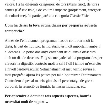
valora. Hi ha diferents categories: de tors (Mens físic), de tors i
cames (Clàssic físic) i de volum i impacte (pròpiament, categoria
de culturisme). Jo participaré a la categoria Clàssic Físic.
Com ha de ser la teva rutina diària per preparar aquesta
competició?
A més de l’entrenament programat, has de controlar molt la
dieta, la part de nutrició, la hidratació és molt important també, i
el descans. Jo porto dos anys entrenant de dilluns a dissabtes
amb un dia de descans. Faig sis menjades al dia programades per
afavorir la digestió, controlo molt la sal i l’oli i també m’exercito
a nivell cardiovascular. Setmanalment el meu tècnic revisa el
meu progrés i ajusta les pautes per tal d’optimitzar l’entrenament.
Controlem el pes al mateix gimnàs, el percentatge de greix
corporal, la retenció de líquids, la massa muscular, etc.
Per aprendre a dominar tots aquests aspectes, hauràs
necessitat molt de suport…