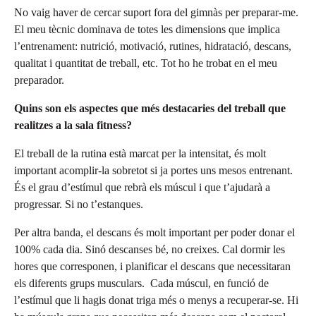
No vaig haver de cercar suport fora del gimnàs per preparar-me.
El meu tècnic dominava de totes les dimensions que implica
l’entrenament: nutrició, motivació, rutines, hidratació, descans,
qualitat i quantitat de treball, etc. Tot ho he trobat en el meu
preparador.
Quins son els aspectes que més destacaries del treball que
realitzes a la sala fitness?
El treball de la rutina està marcat per la intensitat, és molt
important acomplir-la sobretot si ja portes uns mesos entrenant.
És el grau d’estímul que rebrà els múscul i que t’ajudarà a
progressar. Si no t’estanques.
Per altra banda, el descans és molt important per poder donar el
100% cada dia. Sinó descanses bé, no creixes. Cal dormir les
hores que corresponen, i planificar el descans que necessitaran
els diferents grups musculars. Cada múscul, en funció de
l’estímul que li hagis donat triga més o menys a recuperar-se. Hi