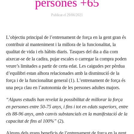
persones +65
Publicat el
29/06/2021
L’objectiu principal de l’entrenament de força en la gent gran és
contribuir al manteniment i la millora de la funcionalitat, la
qualitat de vida i els hàbits diaris. Tasques del dia a dia com
aixecar-se de la cadira, pujar escales o carregar la compra poden
veure’s limitades a partir de certa edat. Les caigudes per pèrdua
d’equilibri estan alhora relacionades amb la disminució de la
força i de la funcionalitat general (1). L’entrenament de força és
una peça clau en l’autonomia de les persones adultes majors.
“Alguns estudis han revelat la possibilitat de millorar la força
en persones entre 50-75 anys, i fins i tot en edats superiors, entre
els 88-96 anys, amb canvis substancials en la manifestació de la
capacitat de fins al 100%”
(2).
Alguns dels grans beneficis de l’entrenament de força en la gent