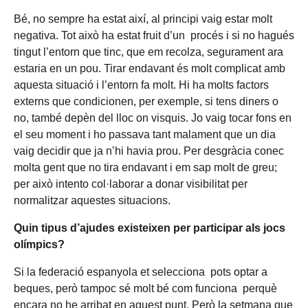
Bé, no sempre ha estat així, al principi vaig estar molt
negativa. Tot això ha estat fruit d’un procés i si no hagués
tingut l’entorn que tinc, que em recolza, segurament ara
estaria en un pou. Tirar endavant és molt complicat amb
aquesta situació i l’entorn fa molt. Hi ha molts factors
externs que condicionen, per exemple, si tens diners o
no, també depèn del lloc on visquis. Jo vaig tocar fons en
el seu moment i ho passava tant malament que un dia
vaig decidir que ja n’hi havia prou. Per desgràcia conec
molta gent que no tira endavant i em sap molt de greu;
per això intento col·laborar a donar visibilitat per
normalitzar aquestes situacions.
Quin tipus d’ajudes existeixen per participar als jocs
olímpics?
Si la federació espanyola et selecciona pots optar a
beques, però tampoc sé molt bé com funciona perquè
encara no he arribat en aquest punt. Però la setmana que