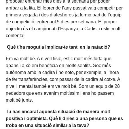
proposar entrenar més dies a la setmana per poder
arribar a la fita. El febrer de l’any passat vaig competir per
primera vegada i des d’aleshores ja formo part de l’equip
de competició, entrenant 5 dies per setmana. El proper
objectiu és el campionat d’Espanya, a Cadis, i estic molt
contenta!
Qu
è t’ha mogut a implicar-te tant en
la natació?
Em va molt bé. A nivell físic, estic molt més forta que
abans i això em beneficia en molts sentits. Soc més
autònoma amb la cadira i ho noto, per exemple, a l’hora
de fer transferències, com passar de la cadira al cotxe. A
nivell mental també em va molt bé. Som un equip de 28
nedadors que ens avenim moltíssim i ens ho passem
molt bé junts.
Tu has encarat aquesta situació de manera molt
positiva i optimista. Què li diries a una persona que es
troba en una situació similar a la teva?