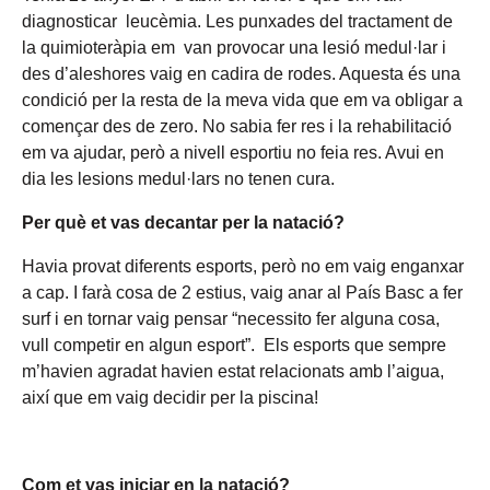
diagnosticar leucèmia. Les punxades del tractament de
la quimioteràpia em van provocar una lesió medul·lar i
des d’aleshores vaig en cadira de rodes. Aquesta és una
condició per la resta de la meva vida que em va obligar a
començar des de zero. No sabia fer res i la rehabilitació
em va ajudar, però a nivell esportiu no feia res. Avui en
dia les lesions medul·lars no tenen cura.
Per què et vas decantar per la natació?
Havia provat diferents esports, però no em vaig enganxar
a cap. I farà cosa de 2 estius, vaig anar al País Basc a fer
surf i en tornar vaig pensar “necessito fer alguna cosa,
vull competir en algun esport”. Els esports que sempre
m’havien agradat havien estat relacionats amb l’aigua,
així que em vaig decidir per la piscina!
Com et vas iniciar en la natació?