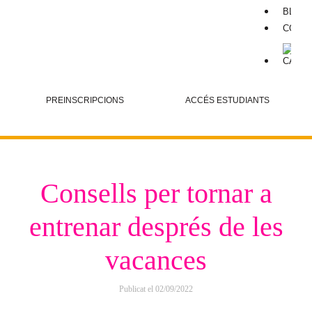
BLOG
CONT
PREINSCRIPCIONS
ACCÉS ESTUDIANTS
Consells per tornar a
entrenar després de les
vacances
Publicat el
02/09/2022